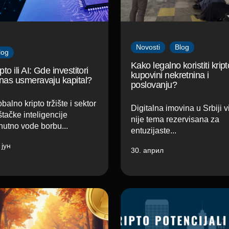
Novosti
Blog
log
Kako legalno koristiti kript
pto ili AI: Gde investitori
kupovini nekretnina i
nas usmeravaju kapital?
poslovanju?
balno kripto tržište i sektor
Digitalna imovina u Srbiji v
tačke inteligencije
nije tema rezervisana za
nutno vode borbu...
entuzijaste...
 јун
30. април