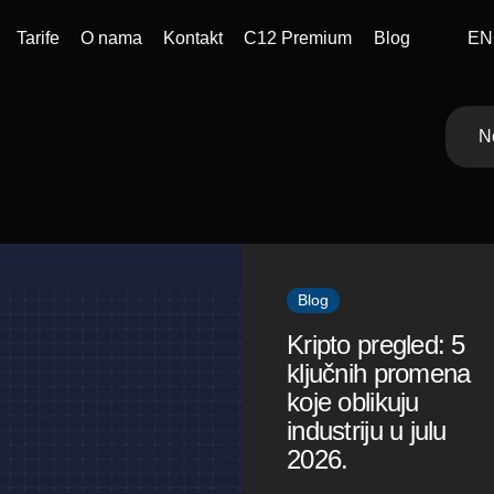
EN
Tarife
O nama
Kontakt
C12 Premium
Blog
N
Blog
Kripto pregled: 5
ključnih promena
koje oblikuju
industriju u julu
2026.