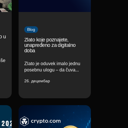
Blog
o u
Zlato koje poznajete,
unapređeno za digitalno
doba
iše
Zlato je oduvek imalo jednu
posebnu ulogu – da čuva...
26. децембар