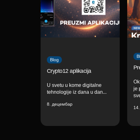
B
Blog
Pr
Crypto12 aplikacija
Ok
U svetu u kome digitalne
je 
tehnologije iz dana u dan...
sve
8. децембар
14