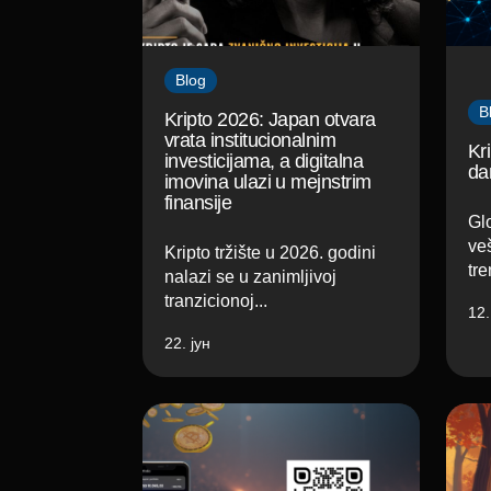
Blog
B
Kripto 2026: Japan otvara
vrata institucionalnim
Kri
investicijama, a digitalna
da
imovina ulazi u mejnstrim
finansije
Glo
veš
Kripto tržište u 2026. godini
tre
nalazi se u zanimljivoj
tranzicionoj...
12.
22. јун