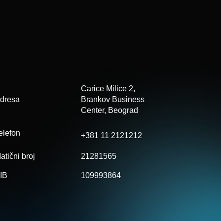
Carice Milice 2,
dresa
Brankov
Business
Center, Beograd
elefon
+381 11 2121212
atični broj
21281565
IB
109993864