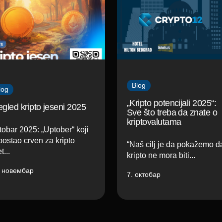
Blog
log
„Kripto potencijali 2025“:
egled kripto jeseni 2025
Sve što treba da znate o
kriptovalutama
tobar 2025: „Uptober“ koji
postao crven za kripto
“Naš cilj je da pokažemo d
t...
kripto ne mora biti...
. новембар
7. октобар