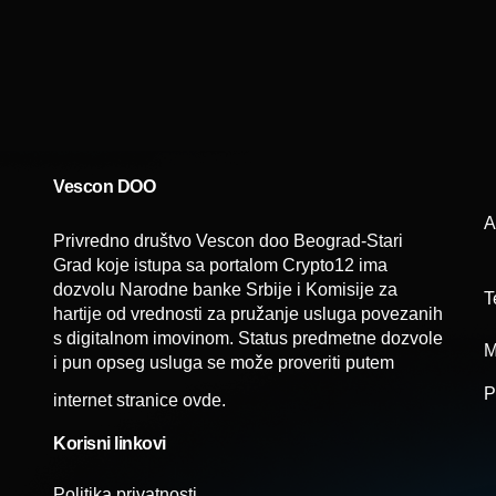
Vescon DOO
A
Privredno društvo Vescon doo Beograd-Stari
Grad koje istupa sa portalom Crypto12 ima
dozvolu Narodne banke Srbije i Komisije za
T
hartije od vrednosti za pružanje usluga povezanih
s digitalnom imovinom. Status predmetne dozvole
M
i pun opseg usluga se može proveriti putem
P
internet stranice
ovde
.
Korisni linkovi
Politika privatnosti