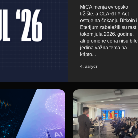
MiCA menja evropsko
tržište, a CLARITY Act
ostaje na čekanju Bitkoin i
Eterijum zabeležili su rast
tokom jula 2026. godine,
ali promene cena nisu bile
jedina važna tema na
kripto...
4. август