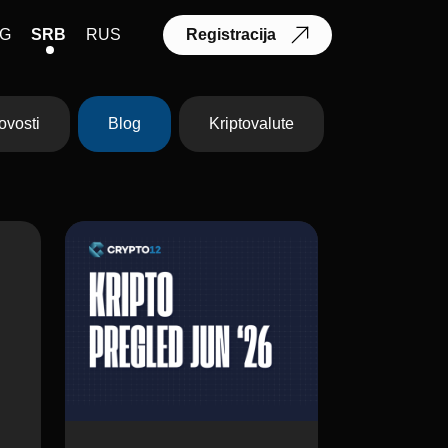
G
SRB
RUS
Registracija
ovosti
Blog
Kriptovalute