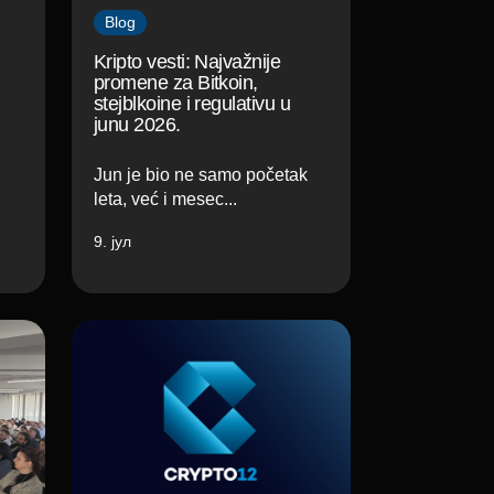
Blog
Kripto vesti: Najvažnije
promene za Bitkoin,
stejblkoine i regulativu u
junu 2026.
Jun je bio ne samo početak
leta, već i mesec...
9. јул