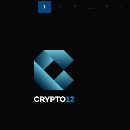
1
2
3
…
5
›