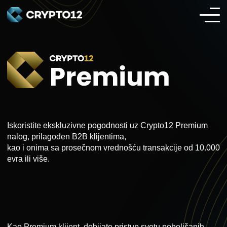
Iskoristite ekskluzivne pogodnosti uz Crypto12 Premium
nalog, prilagođen B2B klijentima,
kao i onima sa prosečnom vrednošću transakcije od 10.000
evra ili više.
Kao Premium klijent, dobijate pristup svetu poboljšanih