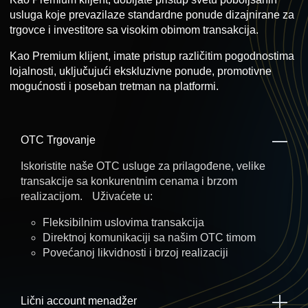
usluga koje prevazilaze standardne ponude dizajnirane za
trgovce i investitore sa visokim obimom transakcija.
Kao Premium klijent, imate pristup različitim pogodnostima
lojalnosti, uključujući ekskluzivne ponude, promotivne
mogućnosti i poseban tretman na platformi.
OTC Trgovanje
Iskoristite naše OTC usluge za prilagođene, velike
transakcije sa konkurentnim cenama i brzom
realizacijom. Uživaćete u:
Fleksibilnim uslovima transakcija
Direktnoj komunikaciji sa našim OTC timom
Povećanoj likvidnosti i brzoj realizaciji
Lični account menadžer