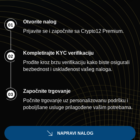
Otvorite nalog
01
Prijavite se i započnite sa Crypto12 Premium.
Kompletirajte KYC verifikaciju
02
Prođite kroz brzu verifikaciju kako biste osigurali
bezbednost i usklađenost vašeg naloga.
Započnite trgovanje
03
Počnite trgovanje uz personalizovanu podršku i
poboljšane usluge prilagođene vašim potrebama.
NAPRAVI NALOG