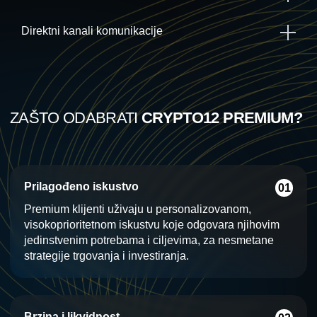
Direktni kanali komunikacije
ZAŠTO ODABRATI
CRYPTO12 PREMIUM?
Prilagođeno iskustvo
01
Premium klijenti uživaju u personalizovanom,
visokoprioritetnom iskustvu koje odgovara njihovim
jedinstvenim potrebama i ciljevima, za nesmetane
strategije trgovanja i investiranja.
Brzina i likvidnost