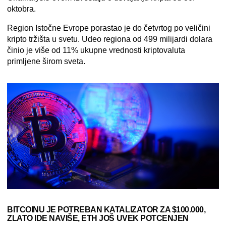
oktobra.
Region Istočne Evrope porastao je do četvrtog po veličini
kripto tržišta u svetu. Udeo regiona od 499 milijardi dolara
činio je više od 11% ukupne vrednosti kriptovaluta
primljene širom sveta.
BITCOINU JE POTREBAN KATALIZATOR ZA $100.000,
ZLATO IDE NAVIŠE, ETH JOŠ UVEK POTCENJEN