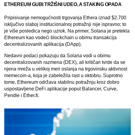
ETHEREUM GUBI TRŽIŠNI UDEO, A STAKING OPADA
Pripisivanje nemogućnosti trgovanja Ethera iznad $2.700
isključivo slaboj institucionalnoj potražnji nije ispravno; to
je više posledica nego uzrok. Na primer, Solana je pretekla
Ethereum kao vodeći blockchain u obimu transakcija
decentralizovanih aplikacija (DApp).
Nedavni podaci pokazuju da Solana vodi u obimu
decentralizovanih razmena (DEX), ali kritičari tvrde da se
njena mreža u velikoj meri oslanja na trgovinsku aktivnost
memecoin-a, koja je zabeležila rast u oktobru. Suprotno
tome, Ethereum održava stabilnu potražnju kroz dobro
uspostavljene DeFi aplikacije poput Balancer, Curve,
Pendle i Ether.fi.