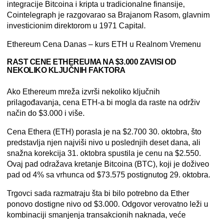
integracije Bitcoina i kripta u tradicionalne finansije,
Cointelegraph je razgovarao sa Brajanom Rasom, glavnim
investicionim direktorom u 1971 Capital.
Ethereum Cena Danas – kurs ETH u Realnom Vremenu
RAST CENE ETHEREUMA NA $3.000 ZAVISI OD
NEKOLIKO KLJUČNIH FAKTORA
Ako Ethereum mreža izvrši nekoliko ključnih
prilagođavanja, cena ETH-a bi mogla da raste na održiv
način do $3.000 i više.
Cena Ethera (ETH) porasla je na $2.700 30. oktobra, što
predstavlja njen najviši nivo u poslednjih deset dana, ali
snažna korekcija 31. oktobra spustila je cenu na $2.550.
Ovaj pad odražava kretanje Bitcoina (BTC), koji je doživeo
pad od 4% sa vrhunca od $73.575 postignutog 29. oktobra.
Trgovci sada razmatraju šta bi bilo potrebno da Ether
ponovo dostigne nivo od $3.000. Odgovor verovatno leži u
kombinaciji smanjenja transakcionih naknada, veće