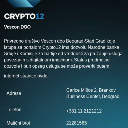
Vescon DOO
Privredno društvo Vescon doo Beograd-Stari Grad koje
istupa sa portalom Crypto12 ima dozvolu Narodne banke
Srbije i Komisije za hartije od vrednosti za pružanje usluga
povezanih s digitalnom imovinom. Status predmetne
dozvole i pun opseg usluga se može proveriti putem
internet stranice
ovde
.
Carice Milice 2, Brankov
Adresa
Business Center, Beograd
Telefon
+381 11 2121212
Matični broj
21281565