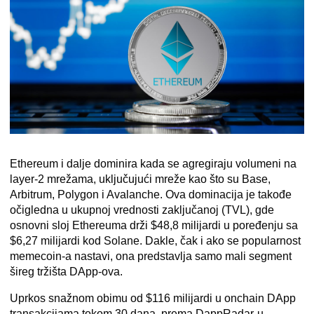
Ethereum i dalje dominira kada se agregiraju volumeni na
layer-2 mrežama, uključujući mreže kao što su Base,
Arbitrum, Polygon i Avalanche. Ova dominacija je takođe
očigledna u ukupnoj vrednosti zaključanoj (TVL), gde
osnovni sloj Ethereuma drži $48,8 milijardi u poređenju sa
$6,27 milijardi kod Solane. Dakle, čak i ako se popularnost
memecoin-a nastavi, ona predstavlja samo mali segment
šireg tržišta DApp-ova.
Uprkos snažnom obimu od $116 milijardi u onchain DApp
transakcijama tokom 30 dana, prema DappRadar-u,