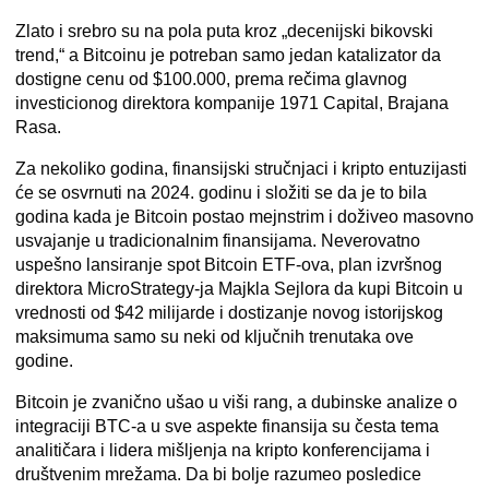
Zlato i srebro su na pola puta kroz „decenijski bikovski
trend,“ a Bitcoinu je potreban samo jedan katalizator da
dostigne cenu od $100.000, prema rečima glavnog
investicionog direktora kompanije 1971 Capital, Brajana
Rasa.
Za nekoliko godina, finansijski stručnjaci i kripto entuzijasti
će se osvrnuti na 2024. godinu i složiti se da je to bila
godina kada je Bitcoin postao mejnstrim i doživeo masovno
usvajanje u tradicionalnim finansijama. Neverovatno
uspešno lansiranje spot Bitcoin ETF-ova, plan izvršnog
direktora MicroStrategy-ja Majkla Sejlora da kupi Bitcoin u
vrednosti od $42 milijarde i dostizanje novog istorijskog
maksimuma samo su neki od ključnih trenutaka ove
godine.
Bitcoin je zvanično ušao u viši rang, a dubinske analize o
integraciji BTC-a u sve aspekte finansija su česta tema
analitičara i lidera mišljenja na kripto konferencijama i
društvenim mrežama. Da bi bolje razumeo posledice