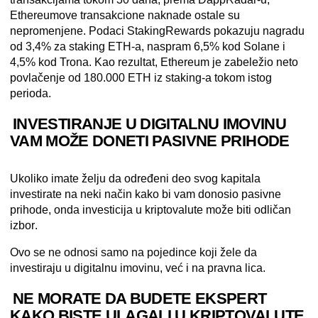
Ethereumove transakcione naknade ostale su
nepromenjene. Podaci StakingRewards pokazuju nagradu
od 3,4% za staking ETH-a, naspram 6,5% kod Solane i
4,5% kod Trona. Kao rezultat, Ethereum je zabeležio neto
povlačenje od 180.000 ETH iz staking-a tokom istog
perioda.
INVESTIRANJE U DIGITALNU IMOVINU
VAM MOŽE DONETI PASIVNE PRIHODE
Ukoliko imate želju da određeni deo svog kapitala
investirate na neki način kako bi vam donosio pasivne
prihode, onda
investicija u
kriptovalute
može biti odličan
izbor
.
Ovo se ne odnosi samo na pojedince koji žele da
investiraju u digitalnu imovinu, već i na pravna lica.
NE MORATE DA BUDETE EKSPERT
KAKO BISTE ULAGALI U KRIPTOVALUTE