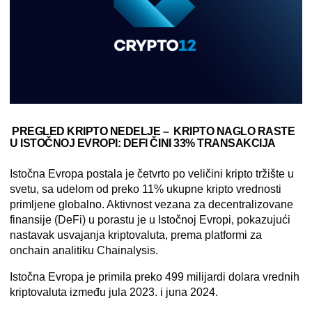
PREGLED KRIPTO NEDELJE –
KRIPTO NAGLO RASTE
U ISTOČNOJ EVROPI: DEFI ČINI 33% TRANSAKCIJA
Istočna Evropa postala je četvrto po veličini kripto tržište u
svetu, sa udelom od preko 11% ukupne kripto vrednosti
primljene globalno. Aktivnost vezana za decentralizovane
finansije (
DeFi)
u porastu je u Istočnoj Evropi, pokazujući
nastavak usvajanja kriptovaluta, prema platformi za
onchain analitiku Chainalysis.
Istočna Evropa je primila preko 499 milijardi dolara vrednih
kriptovaluta između jula 2023. i juna 2024.