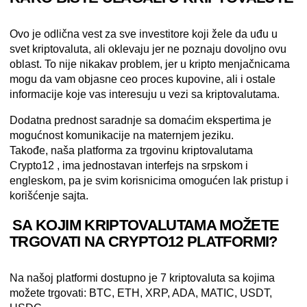
Ovo je odlična vest za sve investitore koji žele da uđu u
svet kriptovaluta, ali oklevaju jer ne poznaju dovoljno ovu
oblast. To nije nikakav problem, jer u kripto menjačnicama
mogu da
vam objasne ceo proces kupovine, ali i ostale
informacije koje vas interesuju u vezi sa kriptovalutama.
Dodatna prednost saradnje sa domaćim ekspertima je
mogućnost komunikacije na maternjem jeziku.
Takođe, naša
platforma za trgovinu kriptovalutama
Crypto12
, ima
jednostavan interfejs na srpskom i
engleskom
, pa je svim korisnicima omogućen lak pristup i
korišćenje sajta.
SA KOJIM KRIPTOVALUTAMA MOŽETE
TRGOVATI NA CRYPTO12 PLATFORMI?
Na našoj platformi dostupno je 7 kriptovaluta sa kojima
možete trgovati: BTC, ETH, XRP, ADA, MATIC, USDT,