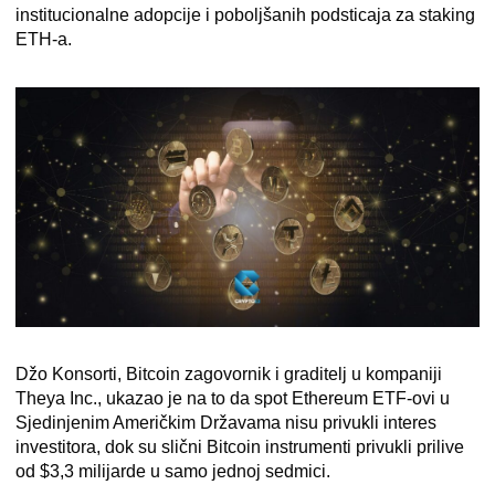
institucionalne adopcije i poboljšanih podsticaja za staking
ETH-a.
Džo Konsorti, Bitcoin zagovornik i graditelj u kompaniji
Theya Inc., ukazao je na to da spot Ethereum ETF-ovi u
Sjedinjenim Američkim Državama nisu privukli interes
investitora, dok su slični Bitcoin instrumenti privukli prilive
od $3,3 milijarde u samo jednoj sedmici.