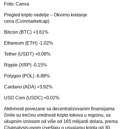
Foto: Canva
Pregled kripto nedelje –
Okvirno kretanje
cena
(Coinmarketcap)
Bitcoin (BTC) +3.61%
Ethereum (ETH) -1.02%
Tether (USDT) +0.08%
Ripple (XRP) -0.15%
Polygon (POL) -6.88%
Cardano (ADA) +3.92%
USD Coin (USDC) +0.02%
Aktivnosti povezane sa decentralizovanim finansijama
činile su trećinu vrednosti kripto tokova u regionu, sa
ukupnim iznosom od više od 165 milijardi dolara, prema
Chainalysis-ovom izveštaju o usvajanju kripta od 30.