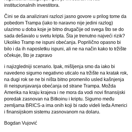
institucionalnih investitora.
Čini se da analizirani razlozi jasno govore u prilog tome da
pobedom Trampa (iako to naravno nije jedini razlog)
ulazimo u doba koje je bitno drugačije od svega što se do
sada dešavalo u svetu kripta. Šta je trenutno najveći rizik?
Ukoliko Tramp ne ispuni obećanja. Poprilično opasno bi
bilo i da ih naposletku ispuni, ali ne na način kako to tržište
očekuje, što je zapravo
i najizgledniji scenario. Ipak, mišljenja smo da iako bi
navedeno sigurno negativno uticalo na tržište na kratak rok,
na dugi rok se ne bi ništa bitno promenilo usled kašnjenja
ili neispunjavanja obećanja od strane Trampa. Možda
Amerika na kraju krajeva i ne mora da vodi novi finansijski
poredak zasnovan na Bitkoinu i kriptu. Sigurno među
zemljama BRICS-a ima onih koji bi rado videli leđa Americi
i finansijskom sistemu zasnovanom na dolaru.
Bogdan Vujović