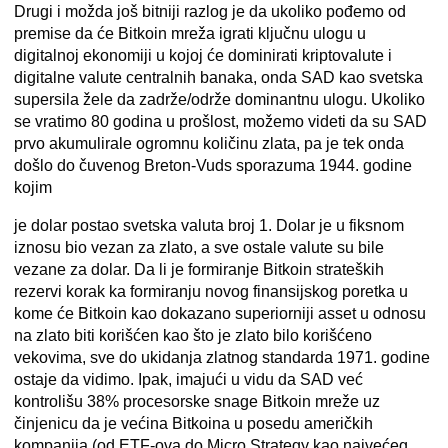
Drugi i možda još bitniji razlog je da ukoliko pođemo od
premise da će Bitkoin mreža igrati ključnu ulogu u
digitalnoj ekonomiji u kojoj će dominirati kriptovalute i
digitalne valute centralnih banaka, onda SAD kao svetska
supersila žele da zadrže/održe dominantnu ulogu. Ukoliko
se vratimo 80 godina u prošlost, možemo videti da su SAD
prvo akumulirale ogromnu količinu zlata, pa je tek onda
došlo do čuvenog Breton-Vuds sporazuma 1944. godine
kojim
je dolar postao svetska valuta broj 1. Dolar je u fiksnom
iznosu bio vezan za zlato, a sve ostale valute su bile
vezane za dolar. Da li je formiranje Bitkoin strateških
rezervi korak ka formiranju novog finansijskog poretka u
kome će Bitkoin kao dokazano superiorniji asset u odnosu
na zlato biti korišćen kao što je zlato bilo korišćeno
vekovima, sve do ukidanja zlatnog standarda 1971. godine
ostaje da vidimo. Ipak, imajući u vidu da SAD već
kontrolišu 38% procesorske snage Bitkoin mreže uz
činjenicu da je većina Bitkoina u posedu američkih
kompanija (od ETF-ova do Micro Strategy kao najvećeg