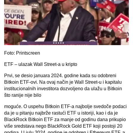
Foto: Printscreen
ETF – ulazak Wall Street-a u kripto
Prvi, se desio januara 2024. godine kada su odobreni
Bitkoin ETF-ovi. Na ovaj način je Wall Street-u i kapitalu
institucionalnih investitora dozvoljeno da ulažu u Bitkoin
što ranije nije bilo
moguće. O uspehu Bitkoin ETF-a najbolje svedoče podaci
da je u pitanju najbrže rastući ETF u istoriji, kao i da je
BlackRock Bitkoin ETF za manje od godinu dana prikupio
više sredstava nego BlackRock Gold ETF koji postoji 20
godina. U julu 2024. godine je odobren i Ethereum ETF, a