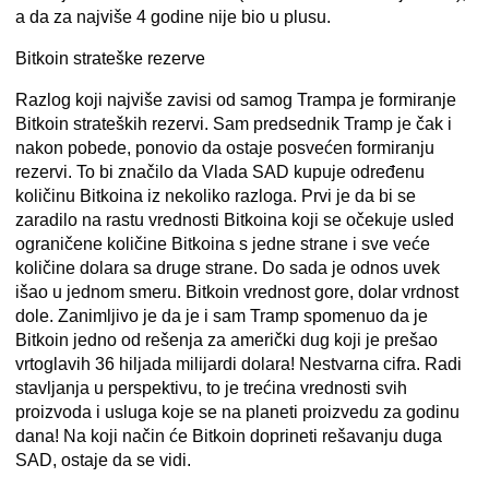
a da za najviše 4 godine nije bio u plusu.
Bitkoin strateške rezerve
Razlog koji najviše zavisi od samog Trampa je formiranje
Bitkoin strateških rezervi. Sam predsednik Tramp je čak i
nakon pobede, ponovio da ostaje posvećen formiranju
rezervi. To bi značilo da Vlada SAD kupuje određenu
količinu Bitkoina iz nekoliko razloga. Prvi je da bi se
zaradilo na rastu vrednosti Bitkoina koji se očekuje usled
ograničene količine Bitkoina s jedne strane i sve veće
količine dolara sa druge strane. Do sada je odnos uvek
išao u jednom smeru. Bitkoin vrednost gore, dolar vrdnost
dole. Zanimljivo je da je i sam Tramp spomenuo da je
Bitkoin jedno od rešenja za američki dug koji je prešao
vrtoglavih 36 hiljada milijardi dolara! Nestvarna cifra. Radi
stavljanja u perspektivu, to je trećina vrednosti svih
proizvoda i usluga koje se na planeti proizvedu za godinu
dana! Na koji način će Bitkoin doprineti rešavanju duga
SAD, ostaje da se vidi.