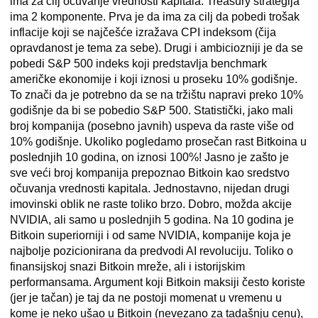
ima za cilj očuvanje vrednosti kapitala. Treasury strategija
ima 2 komponente. Prva je da ima za cilj da pobedi trošak
inflacije koji se najčešće izražava CPI indeksom (čija
opravdanost je tema za sebe). Drugi i ambiciozniji je da se
pobedi S&P 500 indeks koji predstavlja benchmark
američke ekonomije i koji iznosi u proseku 10% godišnje.
To znači da je potrebno da se na tržištu napravi preko 10%
godišnje da bi se pobedio S&P 500. Statistički, jako mali
broj kompanija (posebno javnih) uspeva da raste više od
10% godišnje. Ukoliko pogledamo prosečan rast Bitkoina u
poslednjih 10 godina, on iznosi 100%! Jasno je zašto je
sve veći broj kompanija prepoznao Bitkoin kao sredstvo
očuvanja vrednosti kapitala. Jednostavno, nijedan drugi
imovinski oblik ne raste toliko brzo. Dobro, možda akcije
NVIDIA, ali samo u poslednjih 5 godina. Na 10 godina je
Bitkoin superiorniji i od same NVIDIA, kompanije koja je
najbolje pozicionirana da predvodi AI revoluciju. Toliko o
finansijskoj snazi Bitkoin mreže, ali i istorijskim
performansama. Argument koji Bitkoin maksiji često koriste
(jer je tačan) je taj da ne postoji momenat u vremenu u
kome je neko ušao u Bitkoin (nevezano za tadašnju cenu),