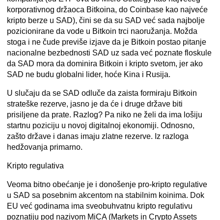
korporativnog držaoca Bitkoina, do Coinbase kao najveće
kripto berze u SAD), čini se da su SAD već sada najbolje
pozicionirane da vode u Bitkoin trci naoružanja. Možda
stoga i ne čude previše izjave da je Bitkoin postao pitanje
nacionalne bezbednosti SAD uz sada već poznate floskule
da SAD mora da dominira Bitkoin i kripto svetom, jer ako
SAD ne budu globalni lider, hoće Kina i Rusija.
U slučaju da se SAD odluče da zaista formiraju Bitkoin
strateške rezerve, jasno je da će i druge države biti
prisiljene da prate. Razlog? Pa niko ne želi da ima lošiju
startnu poziciju u novoj digitalnoj ekonomiji. Odnosno,
zašto države i danas imaju zlatne rezerve. Iz razloga
hedžovanja primarno.
Kripto regulativa
Veoma bitno obećanje je i donošenje pro-kripto regulative
u SAD sa posebnim akcentom na stabilnim koinima. Dok
EU već godinama ima sveobuhvatnu kripto regulativu
poznatiju pod nazivom MiCA (Markets in Crypto Assets