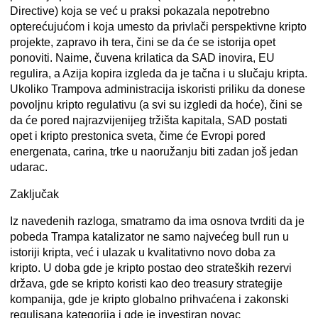
Directive) koja se već u praksi pokazala nepotrebno
opterećujućom i koja umesto da privlači perspektivne kripto
projekte, zapravo ih tera, čini se da će se istorija opet
ponoviti. Naime, čuvena krilatica da SAD inovira, EU
regulira, a Azija kopira izgleda da je tačna i u slučaju kripta.
Ukoliko Trampova administracija iskoristi priliku da donese
povoljnu kripto regulativu (a svi su izgledi da hoće), čini se
da će pored najrazvijenijeg tržišta kapitala, SAD postati
opet i kripto prestonica sveta, čime će Evropi pored
energenata, carina, trke u naoružanju biti zadan još jedan
udarac.
Zaključak
Iz navedenih razloga, smatramo da ima osnova tvrditi da je
pobeda Trampa katalizator ne samo najvećeg bull run u
istoriji kripta, već i ulazak u kvalitativno novo doba za
kripto. U doba gde je kripto postao deo strateških rezervi
država, gde se kripto koristi kao deo treasury strategije
kompanija, gde je kripto globalno prihvaćena i zakonski
regulisana kategorija i gde je investiran novac