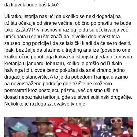
da li uvek bude baš tako?
Ukratko, istorija nas uči da ukoliko se neki događaj na
tržištu očekuje od strane većine, obično po pravilu ne bude
tako. Zašto? Prvi i osnovni razlog je da su očekivanja već
uračunata u cenu što znači da je veliki deo investitora
zauzeo long pozicije i da se faktički kladi da će se to desiti.
Ipak, bez želje da ulazimo u trejding analize (posebno one
kratkoročne poput toga kakva su istorijski gledano cenovna
kretanja u januaru, februaru, koliko je prošlo od Bitkoin
halvinga itd.), ovde ćemo pokušati da analiziramo jedno
drugačije stanovište. A to je da pobedom Trampa ulazimo
na novoistraženo područje gde tržište ne možemo
posmatrati kroz postojeću prizmu, već da smo ušli na
dosad nepoznatu teritoriju gde su stvari suštinski drugačije.
Nekoliko je razloga za ovakve tvrdnje.