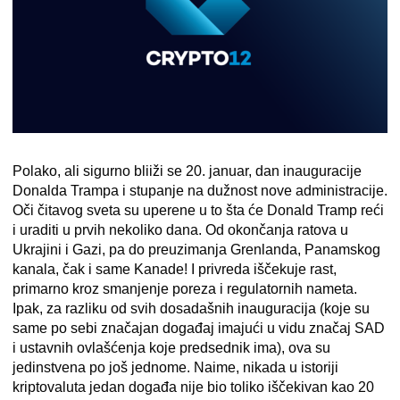
Polako, ali sigurno bliiži se 20. januar, dan inauguracije
Donalda Trampa i stupanje na dužnost nove administracije.
Oči čitavog sveta su uperene u to šta će Donald Tramp reći
i uraditi u prvih nekoliko dana. Od okončanja ratova u
Ukrajini i Gazi, pa do preuzimanja Grenlanda, Panamskog
kanala, čak i same Kanade! I privreda iščekuje rast,
primarno kroz smanjenje poreza i regulatornih nameta.
Ipak, za razliku od svih dosadašnih inauguracija (koje su
same po sebi značajan događaj imajući u vidu značaj SAD
i ustavnih ovlašćenja koje predsednik ima), ova su
jedinstvena po još jednome. Naime, nikada u istoriji
kriptovaluta jedan događa nije bio toliko iščekivan kao 20