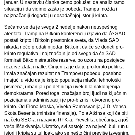
januar. U nastavku članka ćemo pokušati da analiziramo
situaciju i da vidimo zašto je pobeda Trampa možda i
najznačaniji događaj u dosadašnjoj istoriji kripta.
Sećamo se da je svega 2 nedelje nakon neuspešnog
atentata, Tramp na Bitkoin konferenciji izjavio da će SAD
postati kripto i Bitkoin prestonica sveta, da Vlada SAD
nikada neće prodati nijedan Bitkoin, da će se doneti pro-
kripto regulativa i najznačajnije od svega da će SAD
formirati Bitkoin strateške rezerve, po uzoru na postojeće
rezerve zlata i nafte. Činjenica je da je pro-kripto politika
imala značajan rezultat na Trampovu pobedu, posebno
imajući u vidu da je kripto populacija mlađa, tehnološki
pismena, urbanija i po definicija uvek bila naklonjenija
demokratama. Pored toga, značajan broj ljudi na ključnim
pozicijama u administraciji je pro-biznis i otvoreno pro-
kripto. Od Elona Maska, Viveka Ramasvanija, J.D. Vensa,
Skota Besenta (ministra finansija), Pola Atkinsa koji će biti
na čelu SEC-a i naravno RFK-a. Prevelika obećanja, a još
veća iščekivanja. Ukratko, svi sastojci za najveći bull run u
istoriji kripta su tu! Ipak, ako se nešto čini previše izvesnim,