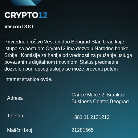
Vescon DOO
Privredno društvo Vescon doo Beograd-Stari Grad koje
istupa sa portalom Crypto12 ima dozvolu Narodne banke
Srbije i Komisije za hartije od vrednosti za pružanje usluga
povezanih s digitalnom imovinom. Status predmetne
dozvole i pun opseg usluga se može proveriti putem
internet stranice
ovde
.
Carice Milice 2, Brankov
Adresa
Business Center, Beograd
Telefon
+381 11 2121212
Matični broj
21281565