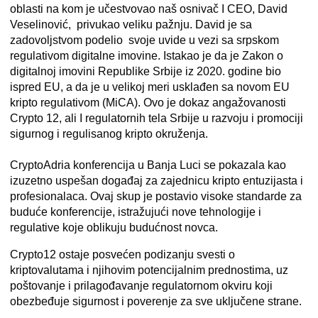
oblasti na kom je učestvovao naš osnivač I CEO, David
Veselinović, privukao veliku pažnju. David je sa
zadovoljstvom podelio svoje uvide u vezi sa srpskom
regulativom digitalne imovine. Istakao je da je Zakon o
digitalnoj imovini Republike Srbije iz 2020. godine bio
ispred EU, a da je u velikoj meri usklađen sa novom EU
kripto regulativom (MiCA). Ovo je dokaz angažovanosti
Crypto 12, ali I regulatornih tela Srbije u razvoju i promociji
sigurnog i regulisanog kripto okruženja.
CryptoAdria konferencija u Banja Luci se pokazala kao
izuzetno uspešan događaj za zajednicu kripto entuzijasta i
profesionalaca. Ovaj skup je postavio visoke standarde za
buduće konferencije, istražujući nove tehnologije i
regulative koje oblikuju budućnost novca.
Crypto12
ostaje posvećen podizanju svesti o
kriptovalutama i njihovim potencijalnim prednostima, uz
poštovanje i prilagođavanje regulatornom okviru koji
obezbeđuje sigurnost i poverenje za sve uključene strane.