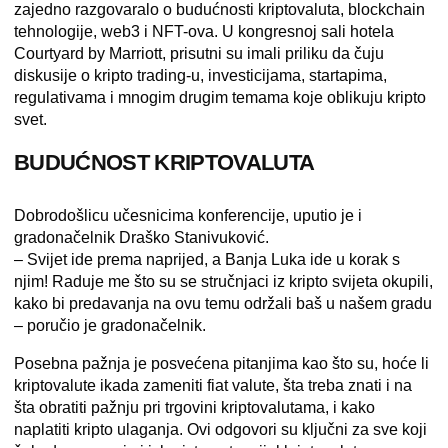
zajedno razgovaralo o budućnosti kriptovaluta, blockchain
tehnologije, web3 i NFT-ova. U kongresnoj sali hotela
Courtyard by Marriott, prisutni su imali priliku da čuju
diskusije o kripto trading-u, investicijama, startapima,
regulativama i mnogim drugim temama koje oblikuju kripto
svet.
BUDUĆNOST KRIPTOVALUTA
Dobrodošlicu učesnicima konferencije, uputio je i
gradonačelnik Draško Stanivuković.
– Svijet ide prema naprijed, a Banja Luka ide u korak s
njim! Raduje me što su se stručnjaci iz kripto svijeta okupili,
kako bi predavanja na ovu temu održali baš u našem gradu
– poručio je gradonačelnik.
Posebna pažnja je posvećena pitanjima kao što su, hoće li
kriptovalute ikada zameniti fiat valute, šta treba znati i na
šta obratiti pažnju pri trgovini kriptovalutama, i kako
naplatiti kripto ulaganja. Ovi odgovori su ključni za sve koji