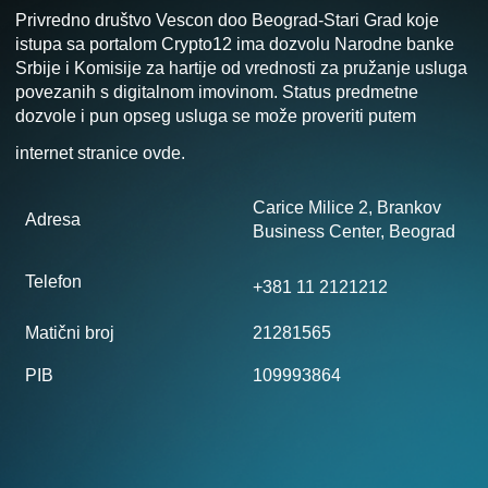
Privredno društvo Vescon doo Beograd-Stari Grad koje
istupa sa portalom Crypto12 ima dozvolu Narodne banke
Srbije i Komisije za hartije od vrednosti za pružanje usluga
povezanih s digitalnom imovinom. Status predmetne
dozvole i pun opseg usluga se može proveriti putem
internet stranice
ovde
.
Carice Milice 2, Brankov
Adresa
Business Center, Beograd
Telefon
+381 11 2121212
Matični broj
21281565
PIB
109993864