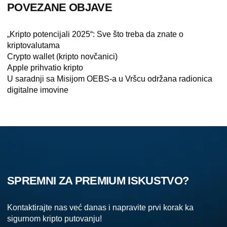
POVEZANE OBJAVE
„Kripto potencijali 2025“: Sve što treba da znate o
kriptovalutama
Crypto wallet (kripto novčanici)
Apple prihvatio kripto
U saradnji sa Misijom OEBS-a u Vršcu održana radionica
digitalne imovine
SPREMNI ZA PREMIUM ISKUSTVO?
Kontaktirajte nas već danas i napravite prvi korak ka
sigurnom kripto putovanju!