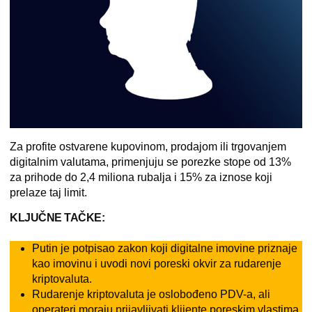
Za profite ostvarene kupovinom, prodajom ili trgovanjem
digitalnim valutama, primenjuju se porezke stope od 13%
za prihode do 2,4 miliona rubalja i 15% za iznose koji
prelaze taj limit.
KLJUČNE TAČKE:
Putin je potpisao zakon koji digitalne imovine priznaje
kao imovinu i uvodi novi poreski okvir za rudarenje
kriptovaluta.
Rudarenje kriptovaluta je oslobođeno PDV-a, ali
operateri moraju prijavljivati klijente poreskim vlastima