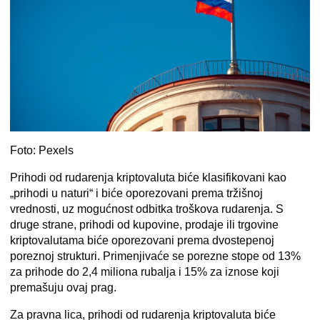
Foto: Pexels
Prihodi od rudarenja kriptovaluta biće klasifikovani kao
„prihodi u naturi“ i biće oporezovani prema tržišnoj
vrednosti, uz mogućnost odbitka troškova rudarenja. S
druge strane, prihodi od kupovine, prodaje ili trgovine
kriptovalutama biće oporezovani prema dvostepenoj
poreznoj strukturi. Primenjivaće se porezne stope od 13%
za prihode do 2,4 miliona rubalja i 15% za iznose koji
premašuju ovaj prag.
Za pravna lica, prihodi od rudarenja kriptovaluta biće