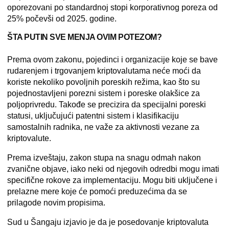
oporezovani po standardnoj stopi korporativnog poreza od
25% počevši od 2025. godine.
ŠTA PUTIN SVE MENJA OVIM POTEZOM?
Prema ovom zakonu, pojedinci i organizacije koje se bave
rudarenjem i trgovanjem kriptovalutama neće moći da
koriste nekoliko povoljnih poreskih režima, kao što su
pojednostavljeni porezni sistem i poreske olakšice za
poljoprivredu. Takođe se precizira da specijalni poreski
statusi, uključujući patentni sistem i klasifikaciju
samostalnih radnika, ne važe za aktivnosti vezane za
kriptovalute.
Prema izveštaju, zakon
stupa na snagu odmah nakon
zvanične objave
, iako neki od njegovih odredbi mogu imati
specifične rokove za implementaciju. Mogu biti uključene i
prelazne mere koje će pomoći preduzećima da se
prilagode novim propisima.
Sud u Šangaju izjavio je da je posedovanje kriptovaluta