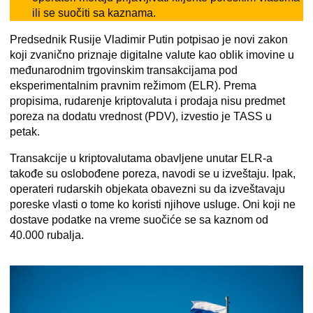
ili se suočiti sa kaznama.
Predsednik Rusije Vladimir Putin
potpisao je novi zakon
koji
zvanično priznaje digitalne valute
kao oblik imovine u
međunarodnim trgovinskim transakcijama pod
eksperimentalnim pravnim režimom (ELR). Prema
propisima, rudarenje kriptovaluta i prodaja nisu predmet
poreza na dodatu vrednost (PDV), izvestio je TASS u
petak.
Transakcije u kriptovalutama obavljene unutar ELR-a
takođe su oslobođene poreza
, navodi se u izveštaju. Ipak,
operateri rudarskih objekata obavezni su da izveštavaju
poreske vlasti o tome ko koristi njihove usluge. Oni koji ne
dostave podatke na vreme suočiće se sa kaznom od
40.000 rubalja.