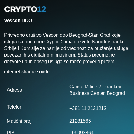
Vescon DOO
Privredno društvo Vescon doo Beograd-Stari Grad koje
istupa sa portalom Crypto12 ima dozvolu Narodne banke
Srbije i Komisije za hartije od vrednosti za pružanje usluga
povezanih s digitalnom imovinom. Status predmetne
dozvole i pun opseg usluga se može proveriti putem
internet stranice
ovde
.
Carice Milice 2, Brankov
Adresa
Business Center, Beograd
Telefon
+381 11 2121212
Matični broj
21281565
PIB
109993864