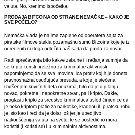
valuta. No, krenimo ispočetka.
PRODAJA BITCOINA OD STRANE NEMAČKE – KAKO JE
SVE POČELO?
Nemačka vlada je na ime zaplene od operatera sajta za
piratske filmove stekla pozamašnu sumu Bitcoina koje je iz
određenih razloga odlučila baš sada da proda za novac.
Radi sprečavanja bilo kakve zabune ili rađanja sumnje da
se kripto koristi pretežno za kriminalne aktivnosti,
napominjemo da se sva imovina lica protiv kojih je doneta
pravnosnažna osuđujuća presuda, a koje je stečena
izvršenjem krivičnih dela oduzima, bilo da je u pitanju
novac, pokretne i nepokretne stvari, pa i kripto. Dakle,
proglasiti kripto za sredstvo kriminalaca usled činjenice da
je neko kriptom platio za narkotike, kradenu ili piratsku robu
je isto kao i reći da je dolar loš jer je ubedljivo
najkorišćenija valuta na svetu, te se posledično mora
koristiti (i koristi se) i u kriminalnim aktivnostima.