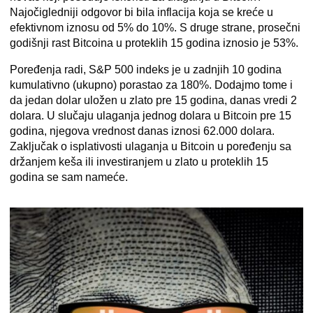
Najočigledniji odgovor bi bila inflacija koja se kreće u
efektivnom iznosu od 5% do 10%. S druge strane, prosečni
godišnji rast Bitcoina u proteklih 15 godina iznosio je 53%.
Poređenja radi, S&P 500 indeks je u zadnjih 10 godina
kumulativno (ukupno) porastao za 180%. Dodajmo tome i
da jedan dolar uložen u zlato pre 15 godina, danas vredi 2
dolara. U slučaju ulaganja jednog dolara u Bitcoin pre 15
godina, njegova vrednost danas iznosi 62.000 dolara.
Zaključak o isplativosti ulaganja u Bitcoin u poređenju sa
držanjem keša ili investiranjem u zlato u proteklih 15
godina se sam nameće.