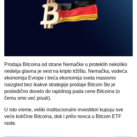
Prodaja Bitcoina od strane Nemačke u proteklih nekoliko
nedelja glavna je vest na kripto tržištu. Nemačka, vodeća
ekonomija Evrope i treća ekonomija sveta masovno
naizgled bez ikakve strategije prodaje Bitcoin što je
posledično dovelo do rapidnog pada cene Bitcoina (o
čemu smo već
pisali
).
U isto vreme, veliki institucionalni investitori
kupuju sve
veće količine Bitcoina
, dok i priliv novca u Bitcoin ETF
raste.