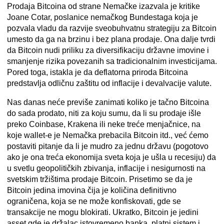
Prodaja Bitcoina od strane Nemačke izazvala je kritike
Joane Cotar, poslanice nemačkog
Bundestaga
koja je
pozvala vladu da razvije sveobuhvatnu strategiju za Bitcoin
umesto da ga na brzinu i bez plana prodaje. Ona dalje tvrdi
da Bitcoin nudi priliku za diversifikaciju državne imovine i
smanjenje rizika povezanih sa tradicionalnim investicijama.
Pored toga, istakla je da deflatorna priroda Bitcoina
predstavlja odličnu zaštitu od inflacije i devalvacije valute.
Nas danas neće previše zanimati koliko je tačno
Bitcoina
do sada prodato, niti za koju sumu, da li su prodaje išle
preko Coinbase, Krakena ili neke treće menjačnice, na
koje wallet-e je Nemačka prebacila Bitcoin itd., već ćemo
postaviti pitanje da li je mudro za jednu državu (pogotovo
ako je ona treća ekonomija sveta koja je ušla u recesiju) da
u svetlu geopolitičkih zbivanja, inflacije i nesigurnosti na
svetskim tržištima prodaje Bitcoin.
Prisetimo se da je
Bitcoin jedina imovina čija je količina definitivno
ograničena
, koja se ne može konfiskovati, gde se
transakcije ne mogu blokirati. Ukratko, Bitcoin je jedini
asset gde je držalac istovremeno banka, platni sistem i