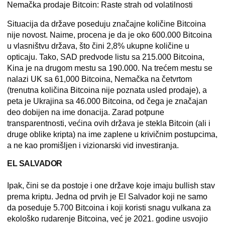
Nemačka prodaje Bitcoin: Raste strah od volatilnosti
Situacija da države poseduju značajne količine Bitcoina
nije novost. Naime, procena je da je oko 600.000 Bitcoina
u vlasništvu država, što čini 2,8% ukupne količine u
opticaju. Tako, SAD predvode listu sa 215.000 Bitcoina,
Kina je na drugom mestu sa 190.000. Na trećem mestu se
nalazi UK sa 61,000 Bitcoina, Nemačka na četvrtom
(trenutna količina Bitcoina nije poznata usled prodaje), a
peta je Ukrajina sa 46.000 Bitcoina, od čega je značajan
deo dobijen na ime donacija. Zarad potpune
transparentnosti, većina ovih država je stekla Bitcoin (ali i
druge oblike kripta) na ime zaplene u krivičnim postupcima,
a ne kao promišljen i vizionarski vid investiranja.
EL SALVADOR
Ipak, čini se da postoje i one države koje imaju bullish stav
prema kriptu. Jedna od prvih je El Salvador koji ne samo
da poseduje 5.700 Bitcoina i koji koristi snagu vulkana za
ekološko rudarenje Bitcoina, već je 2021. godine usvojio