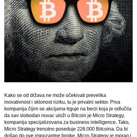
Kako se od država ne može očekivati prevelika
inovativnost i sklonost riziku, tu je privatni sektor. Prva
kompanija čijim se akcijama trguje na berzi koja je odlučila
da sav slobodan novac uloži u Bitcoin je Micro Strategy,
kompanija specijalizovana za business intelligence. Tako,
Micro Strategy trenutno poseduje 226.000 Bitcoina. Da bi
došao do ove impozantne brojke, Micro Strategy je morao i