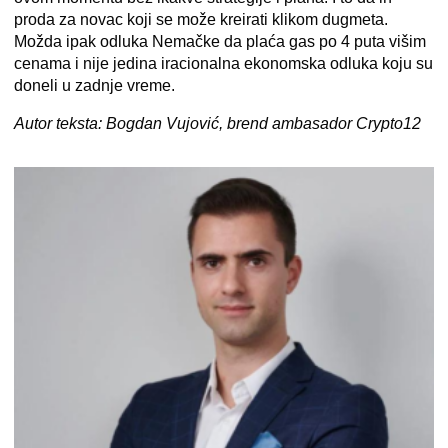
proda za novac koji se može kreirati klikom dugmeta.
Možda ipak odluka Nemačke da plaća gas po 4 puta višim
cenama i nije jedina iracionalna ekonomska odluka koju su
doneli u zadnje vreme.
Autor teksta: Bogdan Vujović, brend ambasador
Crypto12