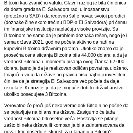
Bitcoin kao zvaničnu valutu. Glavni razlog je bila činjenica
da dosta građana El Salvadora radi u inostranstvu
(pretežno u SAD) i da redovno šalje novac svojoj porodici
(doznake čine skoro trećinu BDP-a El Salvadora) pri čemu
im finansijske institucije naplaćuju visoke provizije. Sa
Bitcoinom ne samo da je problem doznaka rešen, nego je i
sama država 2021. godine počela aktivno da radi na
kupovini Bitcoina državnim parama. Ukoliko znamo da je
prosečna cena sticanja Bitcoina bila 44.000 dolara, a da je
vrednost Bitcoina u momentu pisanja ovog članka 62.000
dolara, jasno je da je realizovan odličan povrat na uloženo.
Imajući u vidu da države po pravilu nisu najbolji investitori,
čini se da je strategija El Salvadora već počela da daje
rezultate. Kuriozitet je da je moguće dobiti i državljanstvo
ukoliko posedujete 3 Bitcoina.
Verovatno će proći još neko vreme dok Bitcoin ne počne da
se pojavljuje na bilansima država.
Zasigurno će tada
vrednost Bitcoina biti osetno veća. Postavlja se pitanje
zašto bi neka država ili kompanija bila zainteresovana da
novac koji poseduje iskoristi za ulaganju u Bitcoin?