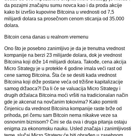
da pozajmi značajnu sumu novca kao i da proda akcije
kako bi izvršio kupovine Bitcoina u vrednosti od 7,5
milijardi dolara sa prosečnom cenom sticanja od 35.000
dolara.
Bitcoin cena danas u realnom vremenu
Ono što je posebno zanimljivo
je da je trenutna vrednost
kompanije na berzi 23 milijarde dolara, dok je vrednost
Bitcoina koji drže 14 milijardi dolara. Takođe, cena akcija
Micro Strategy je u protekle 4 godine imala veći rast od
cene samog Bitcoina. Šta će se desiti kada vrednost
Bitcoina koji drže postane veća od tržišne kapitalizacije
samog držaoca?! Da li će se valuacija Micro Strategy i
drugih držalaca Bitcoina moći vršiti na tradicionalan način
gde je akcenat na novčanim tokovima? Kako pomiriti
činjenicu da vrednost Bitcoina kompanije raste brže od
prihoda, pri čemu sam Bitcoin nema nikakve veze sa
osnovnim biznisom? Čini se da ova i druga pitanja ostaju
enigma za ekonomsku nauku. Usled značaja i zanimljivosti
teme, slučaj Micro Strategy će biti obrađen u zasebnom