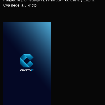
Pregled kripto nedelje - ETF na XRP od Canary Capital
Ova nedelja u kripto...