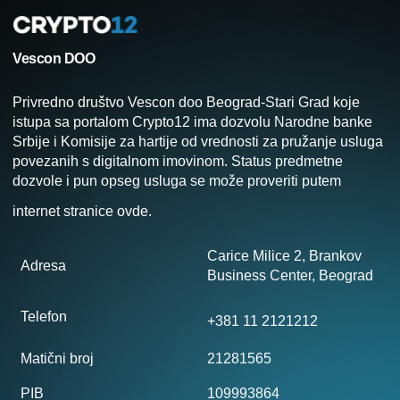
Vescon DOO
Privredno društvo Vescon doo Beograd-Stari Grad koje
istupa sa portalom Crypto12 ima dozvolu Narodne banke
Srbije i Komisije za hartije od vrednosti za pružanje usluga
povezanih s digitalnom imovinom. Status predmetne
dozvole i pun opseg usluga se može proveriti putem
internet stranice
ovde
.
Carice Milice 2, Brankov
Adresa
Business Center, Beograd
Telefon
+381 11 2121212
Matični broj
21281565
PIB
109993864