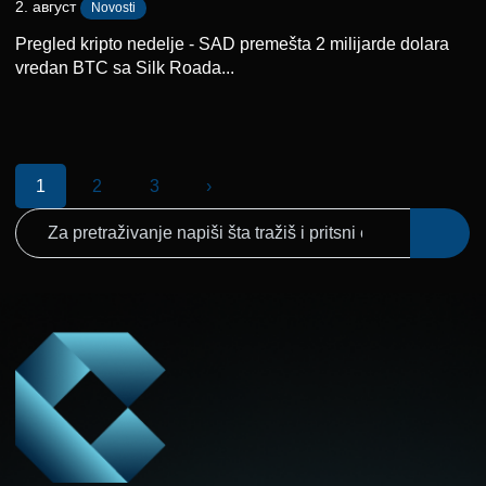
2. август
Novosti
Pregled kripto nedelje - SAD premešta 2 milijarde dolara
vredan BTC sa Silk Roada...
1
2
3
›