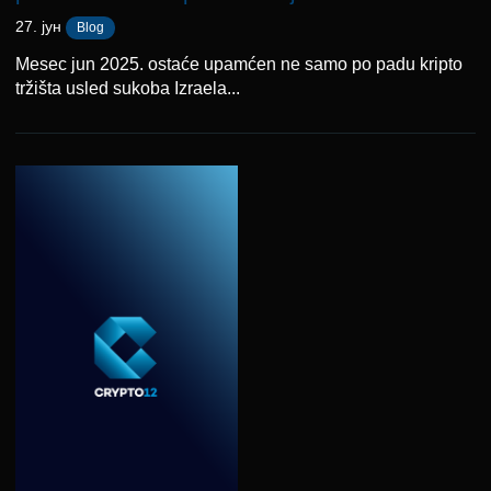
27. јун
Blog
Mesec jun 2025. ostaće upamćen ne samo po padu kripto
tržišta usled sukoba Izraela...