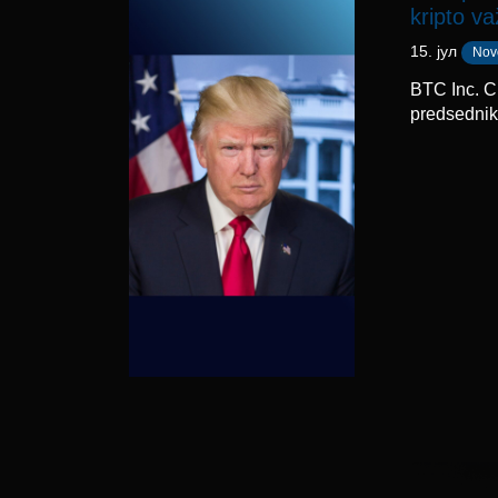
kripto v
15. јул
Nov
BTC Inc. C
predsednik