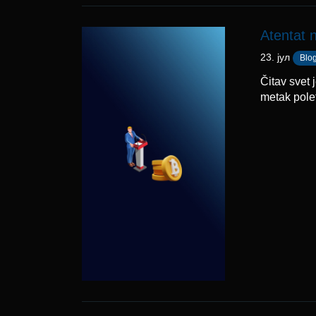
Atentat 
23. јул
Blo
Čitav svet 
metak polet