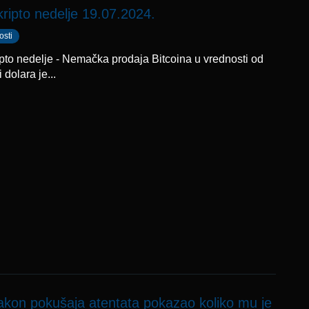
kripto nedelje 19.07.2024.
osti
ipto nedelje - Nemačka prodaja Bitcoina u vrednosti od
i dolara je...
kon pokušaja atentata pokazao koliko mu je