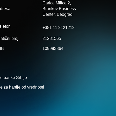
Carice Milice 2,
dresa
Brankov
Business
Center, Beograd
elefon
+381 11 2121212
atični broj
21281565
IB
109993864
e banke Srbije
 za hartije od vrednosti