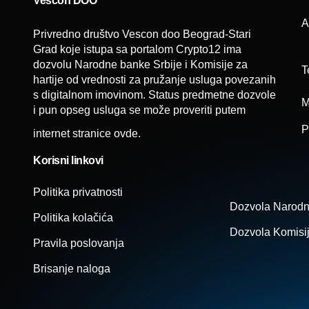
Vescon DOO
A
Privredno društvo Vescon doo Beograd-Stari
Grad koje istupa sa portalom Crypto12 ima
dozvolu Narodne banke Srbije i Komisije za
T
hartije od vrednosti za pružanje usluga povezanih
s digitalnom imovinom. Status predmetne dozvole
M
i pun opseg usluga se može proveriti putem
P
internet stranice
ovde
.
Korisni linkovi
Politika privatnosti
Dozvola Narodn
Politika kolačića
Dozvola Komisije
Pravila poslovanja
Brisanje naloga