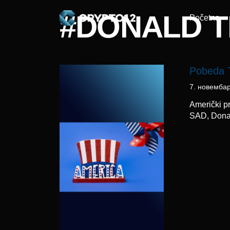
#DONALD 
Početna
Pobeda T
7. новемба
Američki pr
SAD, Donal