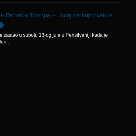
na Donalda Trampa – uticaj na kriptovalute
g
je zastao u subotu 13-og jula u Pensilvaniji kada je
eo...