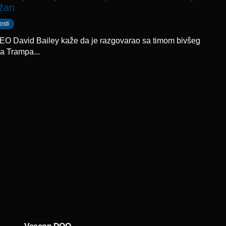
ažan
osti
EO David Bailey kaže da je razgovarao sa timom bivšeg
a Trampa...