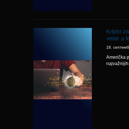
Kripto za
vetar u 
18. септем
Američka p
najvažnijih 