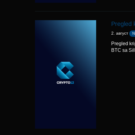
Pregled 
2. август
N
Pregled kr
BTC sa Sil