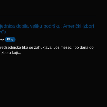
jednica dobila veliku podršku: Američki izbori
leđa
бар
Blog
redsednička trka se zahuktava. Još mesec i po dana do
izbora koji...