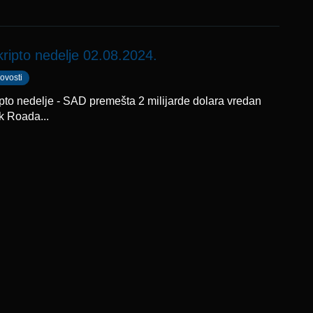
kripto nedelje 02.08.2024.
ovosti
ipto nedelje - SAD premešta 2 milijarde dolara vredan
k Roada...