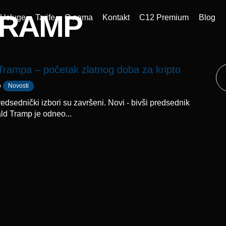
TRAMP
Usluge
Tarife
O nama
Kontakt
C12 Premium
Blog
rampa – početak zlatnog doba za kripto
р
Novosti
edsednički izbori su završeni. Novi - bivši predsednik
d Tramp je odneo...