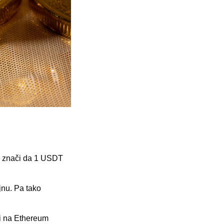
To znači da 1 USDT
jnu. Pa tako
 i na Ethereum