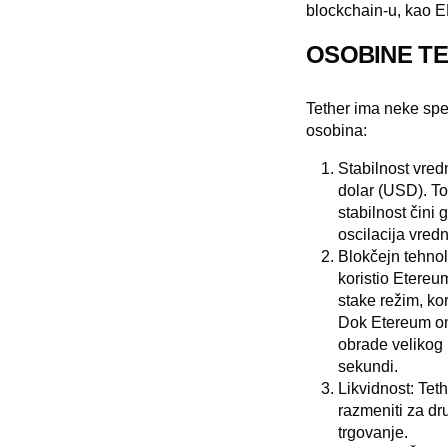
blockchain-u, kao 
OSOBINE T
Tether ima neke spe
osobina:
Stabilnost vredn
dolar (USD). To
stabilnost čini
oscilacija vred
Blokčejn tehnol
koristio Etereu
stake režim, kor
Dok Etereum omo
obrade velikog 
sekundi.
Likvidnost:
Teth
razmeniti za dr
trgovanje.