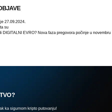
OBJAVE
lje 27.09.2024.
šta su
di DIGITALNI EVRO? Nova faza pregovora počinje u novembru
STVO?
rak ka sigurnom kripto putovanju!