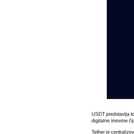
USDT predstavlja tok
digitalne imovine čij
Tether je centralizo