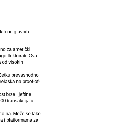
kih od glavnih
sno za američki
o fluktuirati. Ova
a od visokih
početku prevashodno
relaska na proof-of-
 brze i jeftine
000 transakcija u
ecoina. Može se lako
ma i platformama za