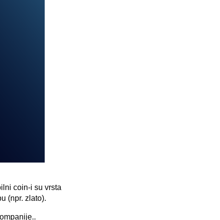
lni coin-i su vrsta
u (npr. zlato).
kompanije..