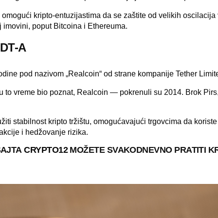
omogući kripto-entuzijastima da se zaštite od velikih oscilacija
j imovini, poput Bitcoina i Ethereuma.
SDT-A
odine
pod nazivom „Realcoin“ od strane kompanije Tether Limit
u to vreme bio poznat, Realcoin — pokrenuli su 2014. Brok Pirs,
užiti stabilnost kripto tržištu, omogućavajući trgovcima da koriste
akcije i hedžovanje rizika.
SAJTA
CRYPTO12
MOŽETE SVAKODNEVNO PRATITI K