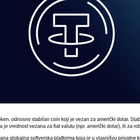
en, odnosno stabilan coin koji je vezan za američki dolar. Stabi
a je vrednost vezana za fiat valutu (npr. američki dolar), ili za rob
vana globalna softverska platforma koja je u vlasnišvu privatne 