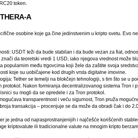
ERC20 token.
ETHERA-A
cifične osobine koje ga čine jedinstvenim u kripto svetu. Evo ne
osti:
USDT teži da bude stabilan i da bude vezan za fiat, odno
 znači da teoretski vredi 1 USD, iako njegova vrednost može blag
 ga popularnim među trgovcima koji žele da zaštite svoja sredstv
nosti koje su uobičajene kod drugih vrsta digitalne imovine.
ogija:
Tether se temelji na blokčejn tehnologiji, s tim što se u 
m protokol. Nakon formiranja decentralizovanog sistema Tron i p
isnici su mogli da se opredele i za Tron protokol.
gućava transparentnost i veću sigurnost, Tron pruža mogućnost
broja transakcija – procenjuje se da može da obradi čak i do 2.
er je jedna od najrasprostranjenijih i najčešće korišćenih stabl
uge kriptovalute ili tradicionalne valute na mnogim kripto berza