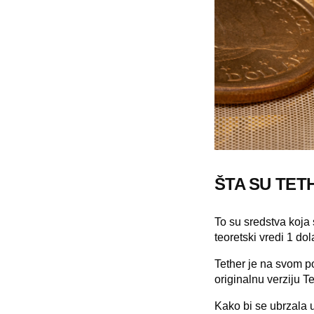
ŠTA SU TET
To su sredstva koja
teoretski vredi 1 do
Tether je na svom p
originalnu verziju T
Kako bi se ubrzala 