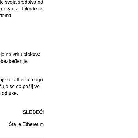
te svoja sredstva od
 trgovanja. Takođe se
tformi.
ja na vrhu blokova
 obezbeđen je
cije o Tether-u mogu
čuje se da pažljivo
e odluke.
SLEDEĆI
Šta je Ethereum