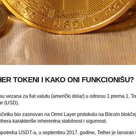
HER TOKENI I KAKO ONI FUNKCIONIŠU?
 su vezana za fiat valutu (američki dolar) u odnosu 1 prema 1. 
lar (USD).
očetku bio zasnovan na Omni Layer protokolu na Bitcoin blokče
ethera karakteriše inherentna stabilnost i sigurnost.
upotreba USDT-a, u septembru 2017. godine, Tether je lansiran