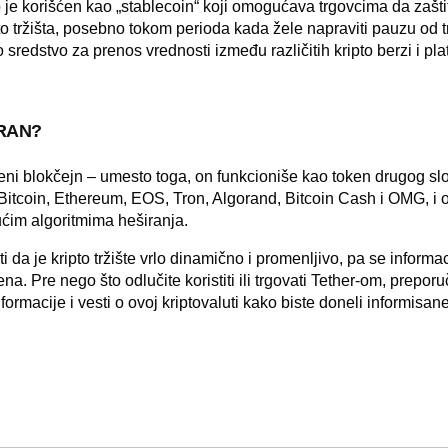
o je korišćen kao „stablecoin“ koji omogućava trgovcima da zašti
ipto tržišta, posebno tokom perioda kada žele napraviti pauzu od
o sredstvo za prenos vrednosti između različitih kripto berzi i pla
RAN?
 blokčejn – umesto toga, on funkcioniše kao token drugog slo
Bitcoin
,
Ethereum
, EOS, Tron, Algorand, Bitcoin Cash i OMG, i
ćim algoritmima heširanja.
da je kripto tržište vrlo dinamično i promenljivo, pa se informa
a. Pre nego što odlučite koristiti ili trgovati Tether-om, preporu
formacije i vesti o ovoj kriptovaluti kako biste doneli informisan
P