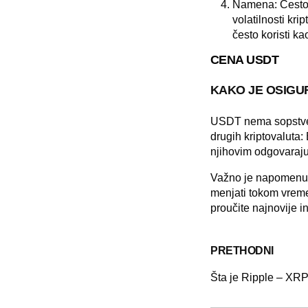
Namena
: Čest
volatilnosti kr
često koristi ka
CENA USDT
KAKO JE OSIGU
USDT nema sopstveni
drugih kriptovaluta:
njihovim odgovaraju
Važno je napomenuti 
menjati tokom vremen
proučite najnovije in
PRETHODNI
Šta je Ripple – XR