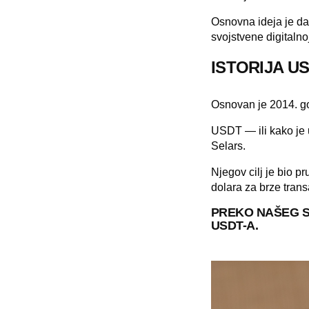
Osnovna ideja je da 
svojstvene digitalno
ISTORIJA U
Osnovan je 2014. g
USDT — ili kako je 
Selars.
Njegov cilj je bio pr
dolara za brze trans
PREKO NAŠEG 
USDT-A.