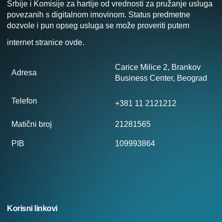
Srbije i Komisije za hartije od vrednosti za pružanje usluga
povezanih s digitalnom imovinom. Status predmetne
dozvole i pun opseg usluga se može proveriti putem
internet stranice
ovde
.
Carice Milice 2, Brankov
Adresa
Business Center, Beograd
Telefon
+381 11 2121212
Matični broj
21281565
PIB
109993864
Korisni linkovi