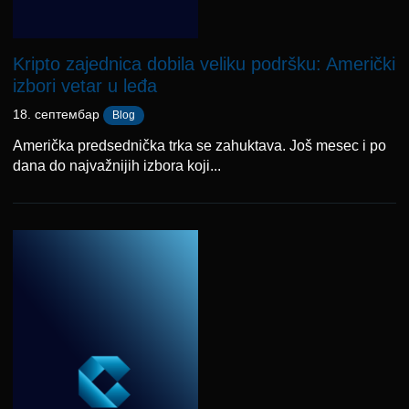
Kripto zajednica dobila veliku podršku: Američki
izbori vetar u leđa
18. септембар
Blog
Američka predsednička trka se zahuktava. Još mesec i po
dana do najvažnijih izbora koji...