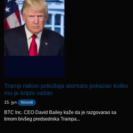
Tramp nakon pokušaja atentata pokazao koliko
mu je kripto važan
15. јул
Novosti
BTC Inc. CEO David Bailey kaže da je razgovarao sa
timom bivšeg predsednika Trampa...