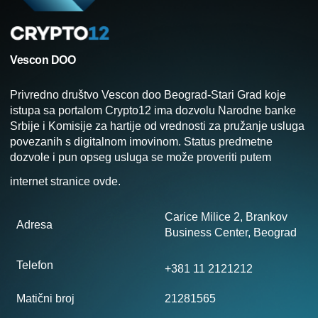
Vescon DOO
Privredno društvo Vescon doo Beograd-Stari Grad koje
istupa sa portalom Crypto12 ima dozvolu Narodne banke
Srbije i Komisije za hartije od vrednosti za pružanje usluga
povezanih s digitalnom imovinom. Status predmetne
dozvole i pun opseg usluga se može proveriti putem
internet stranice
ovde
.
Carice Milice 2, Brankov
Adresa
Business Center, Beograd
Telefon
+381 11 2121212
Matični broj
21281565